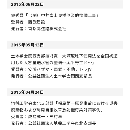
2015年06月22日
優秀賞「（関）中井富士見橋側道他整備工事」
受賞者：西武建設
発行者：首都高道路株式会社
2015年05月13日
土木学会関西支部技術賞「大深度地下使用法を全国初適
用した大容量送水管の整備～奥平野工区～」
受賞者：安藤ハザマ・西武・不動テトラJV
発行者：公益社団法人土木学会関西支部長
2015年04月24日
地盤工学会東北支部賞「福島第一原発事故における災害
廃棄物および利用自粛牧草放射能汚染対策事例」
受賞者：成島誠一・三村卓
発行者：公益社団法人地盤工学会東北支部長