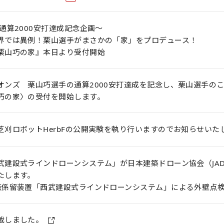
通算2000安打達成記念企画～
界では異例！栗山選手がまさかの「家」をプロデュース！
栗山巧の家』本日より受付開始
オンズ 栗山巧選手の通算2000安打達成を記念し、栗山選手の
巧の家〉の受付を開始します。
芝刈ロボットHerbFの公開実験を執り行いますのでお知らせいた
武建設式ラインドローンシステム」が日本建築ドローン協会（JA
たします。
点係留装置「西武建設式ラインドローンシステム」による外壁点
載しました。